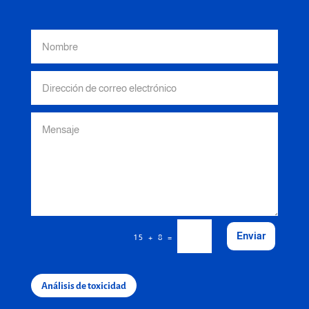
Enviar
=
15 + 8
Análisis de toxicidad