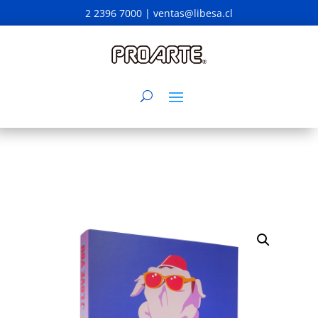
2 2396 7000 |
ventas@libesa.cl