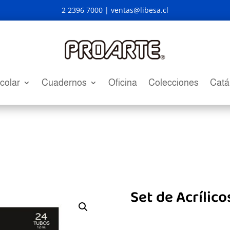
2 2396 7000 |
ventas@libesa.cl
colar
Cuadernos
Oficina
Colecciones
Catá
Set de Acrílico