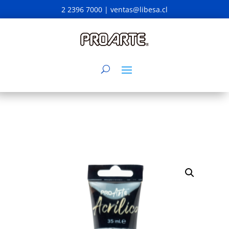
2 2396 7000 |
ventas@libesa.cl