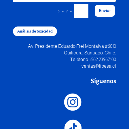
Enviar
=
5 + 7
Análisis de toxicidad
Av. Presidente Eduardo Frei Montalva #6010
Quilicura, Santiago, Chile.
Teléfono +562 23967100
ventas@libesa.cl
Síguenos