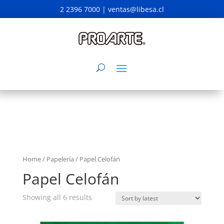
2 2396 7000 |
ventas@libesa.cl
Home
/
Papelería
/ Papel Celofán
Papel Celofán
Showing all 6 results