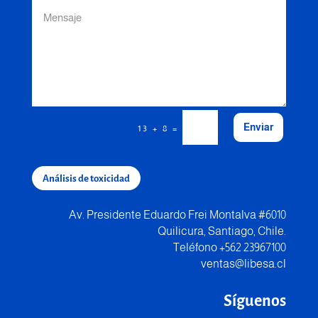
Enviar
=
13 + 8
Análisis de toxicidad
Av. Presidente Eduardo Frei Montalva #6010
Quilicura, Santiago, Chile.
Teléfono +562 23967100
ventas@libesa.cl
Síguenos