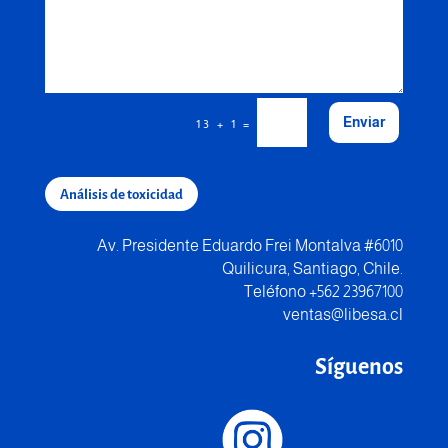
Enviar
=
13 + 1
Análisis de toxicidad
Av. Presidente Eduardo Frei Montalva #6010
Quilicura, Santiago, Chile.
Teléfono +562 23967100
ventas@libesa.cl
Síguenos