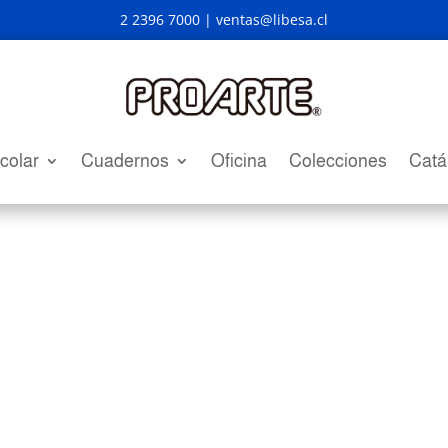
2 2396 7000 |
ventas@libesa.cl
colar
Cuadernos
Oficina
Colecciones
Catá