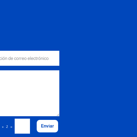
Enviar
=
 + 2