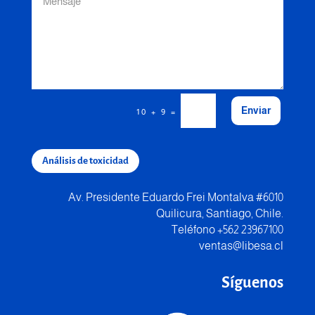
Enviar
=
10 + 9
Análisis de toxicidad
Av. Presidente Eduardo Frei Montalva #6010
Quilicura, Santiago, Chile.
Teléfono +562 23967100
ventas@libesa.cl
Síguenos