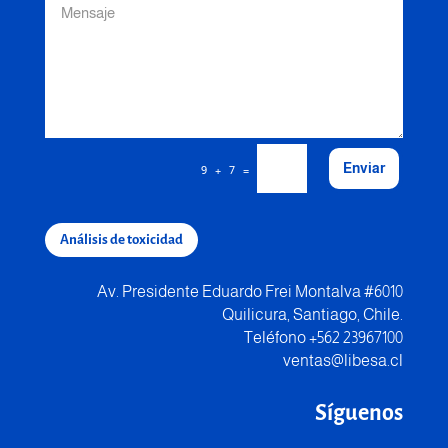
Enviar
=
9 + 7
Análisis de toxicidad
Av. Presidente Eduardo Frei Montalva #6010
Quilicura, Santiago, Chile.
Teléfono +562 23967100
ventas@libesa.cl
Síguenos