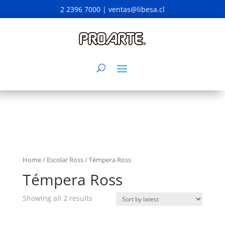
2 2396 7000 |
ventas@libesa.cl
Home
/
Escolar Ross
/ Témpera Ross
Témpera Ross
Showing all 2 results