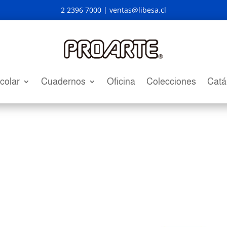
2 2396 7000 |
ventas@libesa.cl
colar
Cuadernos
Oficina
Colecciones
Catá