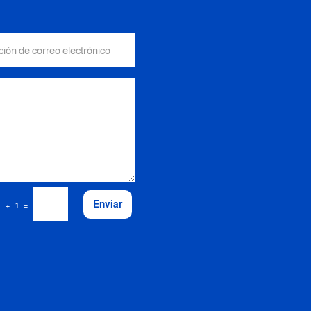
Enviar
=
6 + 1