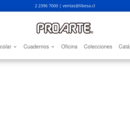
2 2396 7000 |
ventas@libesa.cl
colar
Cuadernos
Oficina
Colecciones
Catá