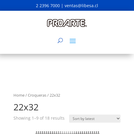
2 2396 7000 |
ventas@libesa.cl
Home
/
Croqueras
/ 22x32
22x32
Showing 1–9 of 18 results