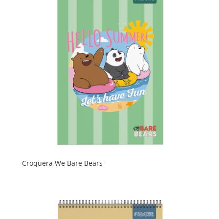
Croquera We Bare Bears