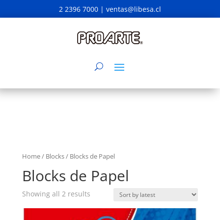
2 2396 7000 |
ventas@libesa.cl
Home
/
Blocks
/ Blocks de Papel
Blocks de Papel
Showing all 2 results