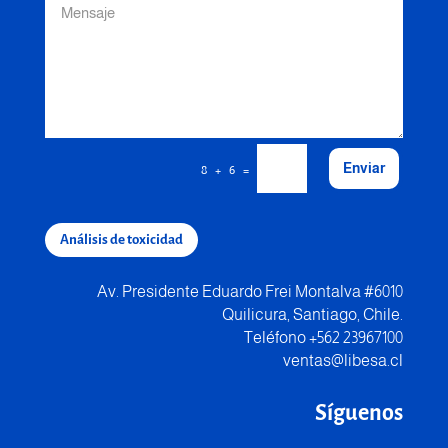
Enviar
=
8 + 6
Análisis de toxicidad
Av. Presidente Eduardo Frei Montalva #6010
Quilicura, Santiago, Chile.
Teléfono +562 23967100
ventas@libesa.cl
Síguenos