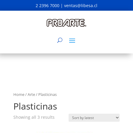
2 2396 7000 |
ventas@libesa.cl
Home
/
Arte
/ Plasticinas
Plasticinas
Showing all 3 results