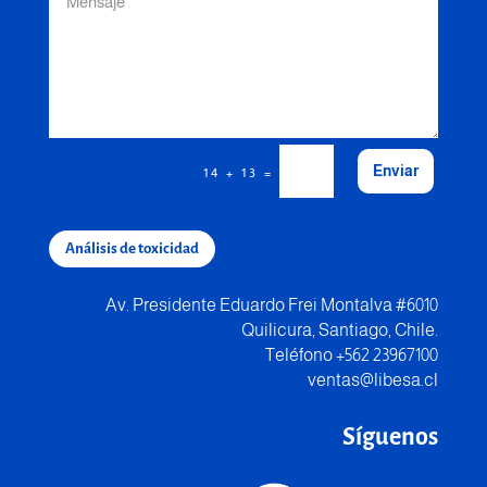
Enviar
=
14 + 13
Análisis de toxicidad
Av. Presidente Eduardo Frei Montalva #6010
Quilicura, Santiago, Chile.
Teléfono +562 23967100
ventas@libesa.cl
Síguenos