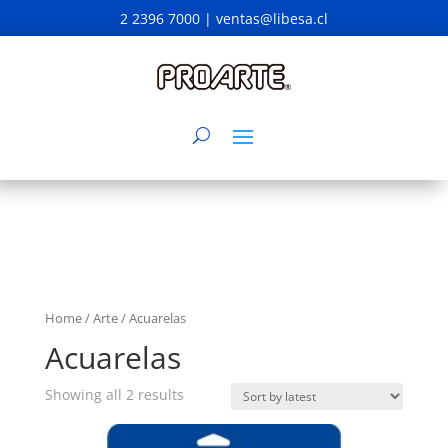
2 2396 7000 |
ventas@libesa.cl
Home
/
Arte
/ Acuarelas
Acuarelas
Showing all 2 results