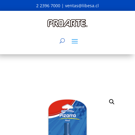
2 2396 7000 |
ventas@libesa.cl