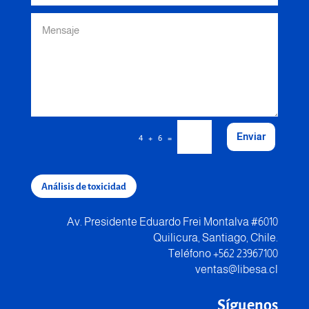
Enviar
=
4 + 6
Análisis de toxicidad
Av. Presidente Eduardo Frei Montalva #6010
Quilicura, Santiago, Chile.
Teléfono +562 23967100
ventas@libesa.cl
Síguenos