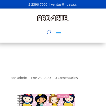
2 2396 7000 |
ventas@libesa.cl
por
admin
|
Ene 25, 2023
|
0 Comentarios