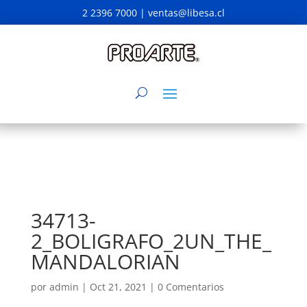
2 2396 7000 |
ventas@libesa.cl
34713-
2_BOLIGRAFO_2UN_THE_
MANDALORIAN
por
admin
|
Oct 21, 2021
|
0 Comentarios