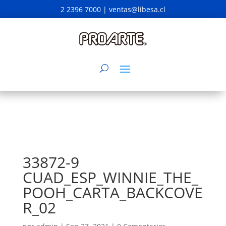
2 2396 7000 |
ventas@libesa.cl
33872-9
CUAD_ESP_WINNIE_THE_
POOH_CARTA_BACKCOVE
R_02