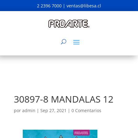
2 2396 7000 |
ventas@libesa.cl
30897-8 MANDALAS 12
por
admin
|
Sep 27, 2021
|
0 Comentarios