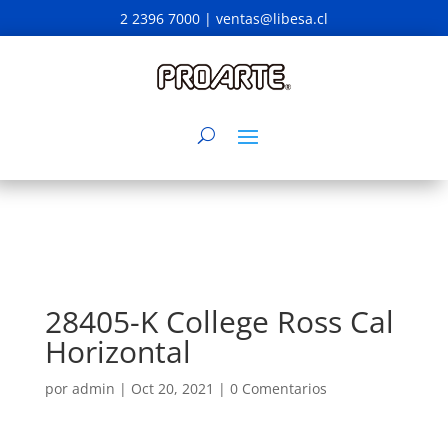
2 2396 7000 |
ventas@libesa.cl
28405-K College Ross Cal
Horizontal
por
admin
|
Oct 20, 2021
|
0 Comentarios