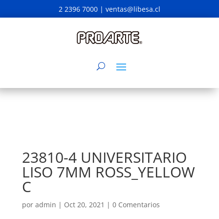
2 2396 7000 |
ventas@libesa.cl
23810-4 UNIVERSITARIO
LISO 7MM ROSS_YELLOW
C
por
admin
|
Oct 20, 2021
|
0 Comentarios