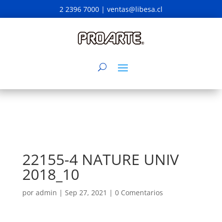
2 2396 7000 |
ventas@libesa.cl
22155-4 NATURE UNIV
2018_10
por
admin
|
Sep 27, 2021
|
0 Comentarios