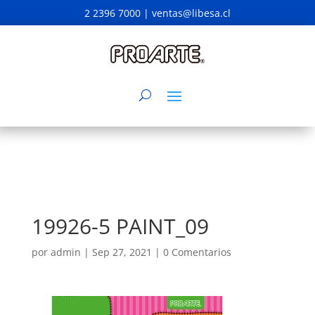
2 2396 7000 |
ventas@libesa.cl
19926-5 PAINT_09
por
admin
|
Sep 27, 2021
|
0 Comentarios