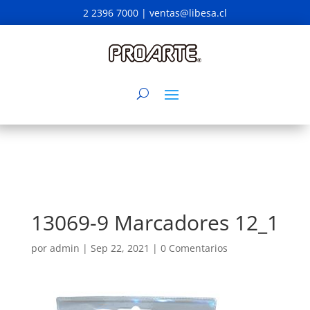
2 2396 7000 |
ventas@libesa.cl
13069-9 Marcadores 12_1
por
admin
|
Sep 22, 2021
|
0 Comentarios