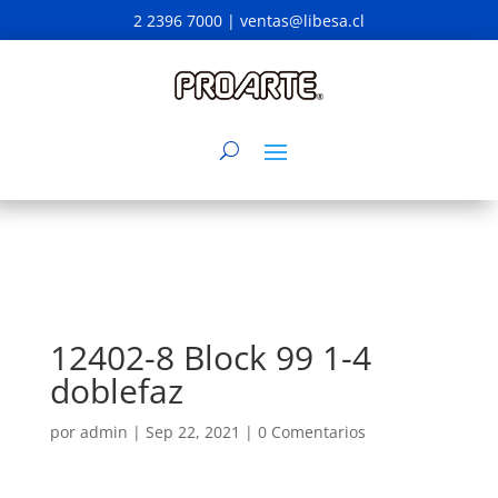
2 2396 7000 |
ventas@libesa.cl
12402-8 Block 99 1-4
doblefaz
por
admin
|
Sep 22, 2021
|
0 Comentarios